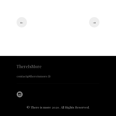
←
→
ThereIsMore
contact@thereismore.fr
© There is more 2020. All Rights Reserved.