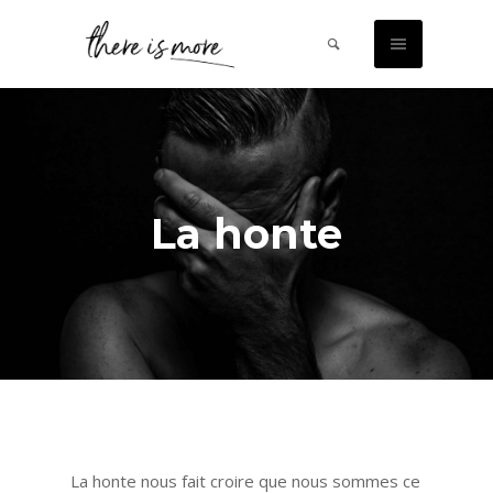
La honte
La honte nous fait croire que nous sommes ce