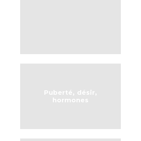
Puberté, désir,
hormones