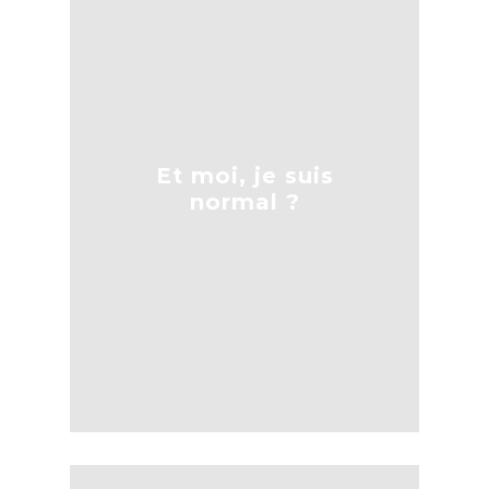
Et moi, je suis
normal ?