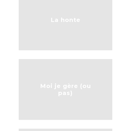
La honte
Moi je gère (ou
pas)