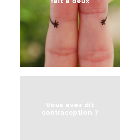
fait à deux
Vous avez dit
contraception ?