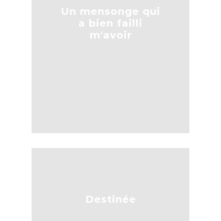
Un mensonge qui
a bien failli
m'avoir
Destinée