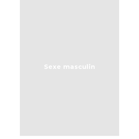
Sexe masculin