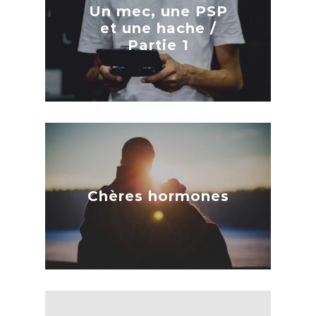
Un mec, une PSP
et une hache /
Partie 1
Chères hormones