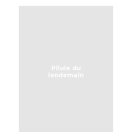
Pilule du
lendemain