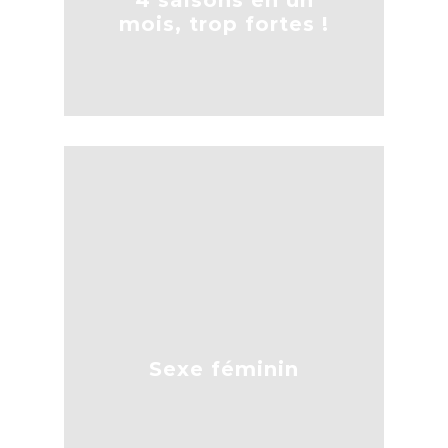
4 saisons en un
mois, trop fortes !
Sexe féminin