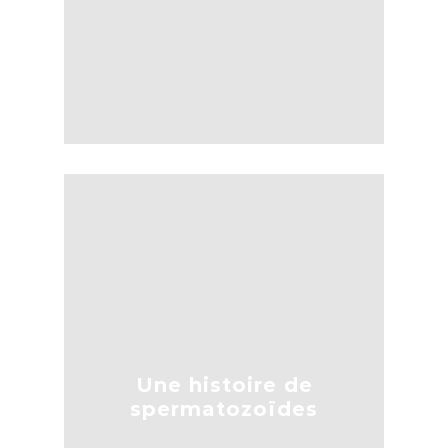
Une histoire de
spermatozoïdes