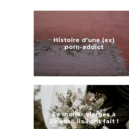
Histoire d’une (ex)
porn-addict
Se marier vierges à
30 ans : ils l'ont fait !