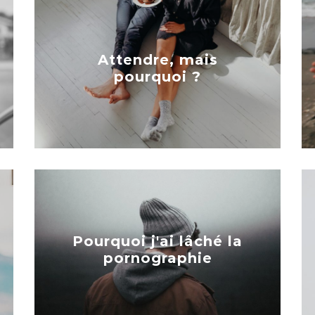
Attendre, mais
pourquoi ?
Pourquoi j'ai lâché la
pornographie