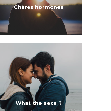
Chères hormones
What the sexe ?