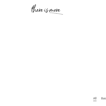
All
Bas