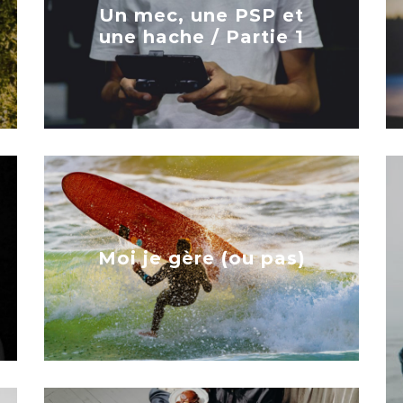
Un mec, une PSP et
une hache / Partie 1
Moi je gère (ou pas)