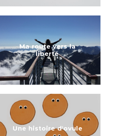
Ma route vers la
liberté
Une histoire d'ovule