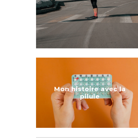
Mon histoire avec la
pilule