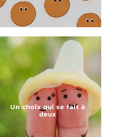
Un choix qui se fait à
deux