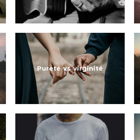
Pureté vs virginité