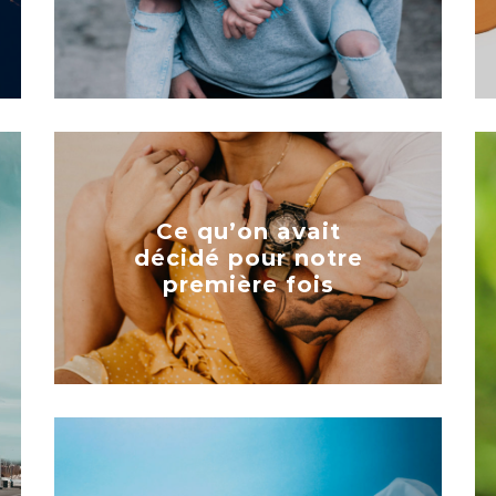
Ce qu’on avait
décidé pour notre
première fois