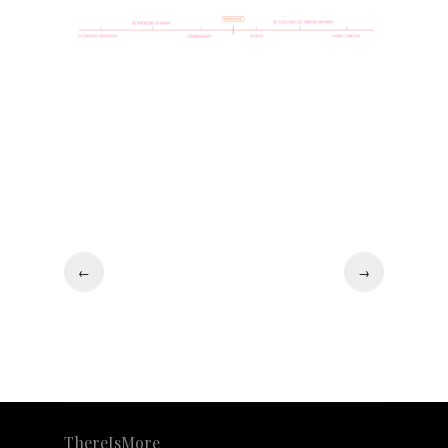
←
→
ThereIsMore