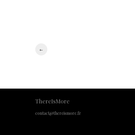
←
ThereIsMore
contact@thereismore.fr