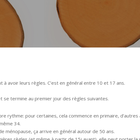
 à avoir leurs règles. C’est en général entre 10 et 17 ans.
t se termine au premier jour des règles suivantes.
e rythme: pour certaines, cela commence en primaire, d’autres 
u même 34.
de ménopause, ça arrive en général autour de 50 ans.
ères règles (et même à partir de 15j avant), elle peut porter la v